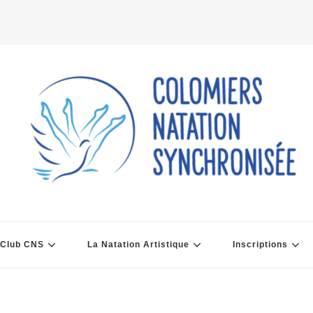
 Club CNS
La Natation Artistique
Inscriptions