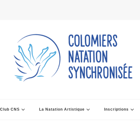
 Club CNS
La Natation Artistique
Inscriptions