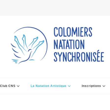
 Club CNS
La Natation Artistique
Inscriptions