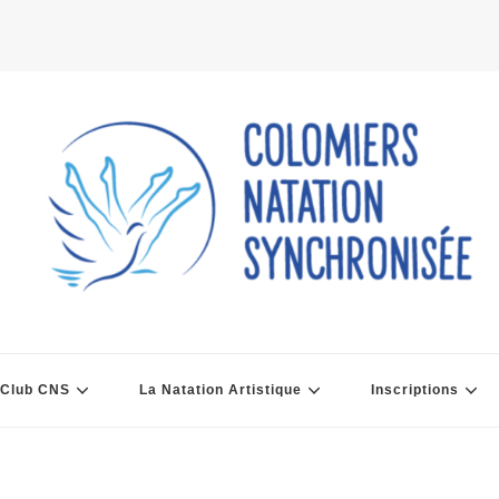
 Club CNS
La Natation Artistique
Inscriptions