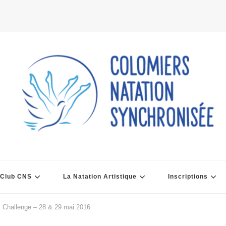
 Club CNS
La Natation Artistique
Inscriptions
 Challenge – 28 & 29 mai 2016