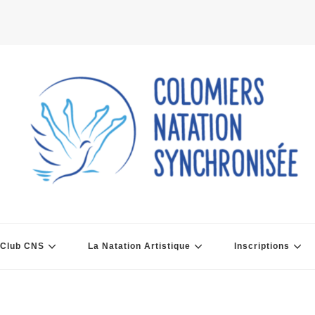
 Club CNS
La Natation Artistique
Inscriptions